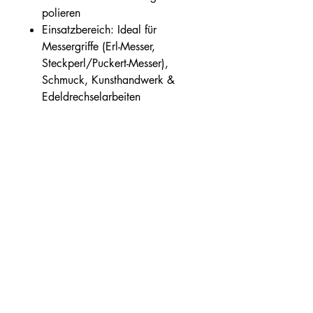
polieren
Einsatzbereich: Ideal für
Messergriffe (Erl-Messer,
Steckperl/Puckert-Messer),
Schmuck, Kunsthandwerk &
Edeldrechselarbeiten
Nachhaltig & Geprüft: Aus
legalen, kontrollierten Quellen
Verarbeitungstipps für
Messerbauer
Werkzeuge: Aufgrund der
extremen Härte wird scharfes
Werkzeug (Hartmetall- oder
Fräswerkzeuge, frische
Schleifbänder) empfohlen.
Schliff & Politur: Schleifen Sie
stufenweise bis Körnung 1200
oder höher. Anschließend mit