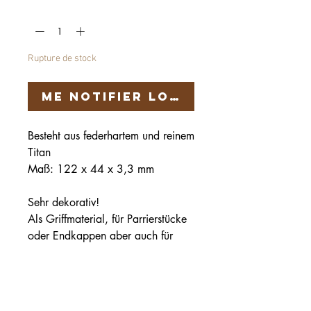
Quantité
*
Rupture de stock
Me notifier lorsque cet artic
Besteht aus federhartem und reinem
Titan
Maß: 122 x 44 x 3,3 mm
Sehr dekorativ!
Als Griffmaterial, für Parrierstücke
oder Endkappen aber auch für
Schmuck bestens geeignet
Härteservice
AGB
Impressum