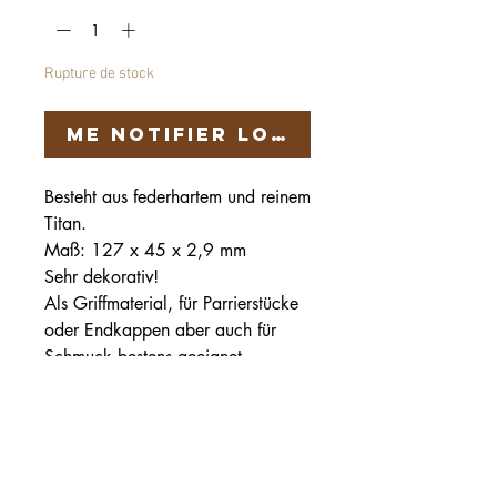
Rupture de stock
Me notifier lorsque cet artic
Besteht aus federhartem und reinem
Titan.
Maß: 127 x 45 x 2,9 mm
Sehr dekorativ!
Als Griffmaterial, für Parrierstücke
oder Endkappen aber auch für
Schmuck bestens geeignet
Härteservice
AGB
Impressum
Datenschutz