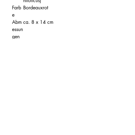
niloticus)
Farb
Bordeauxrot
e
Abm
ca. 8 x 14 cm
essun
gen
Hapti
Geschmeidig, feine Struktur,
k
edler Griff
Verar
Problemlos auf
beitu
herkömmlichen
ng
Ledernähmaschinen oder per
Hand nähbar
Beso
Geruchsneutral und
nder
hochwertig gegerbt
heit
Verarbeitungstipp für
Messermacher & Lederhandwerker:
Das Format von ca. 8 x 14 cm