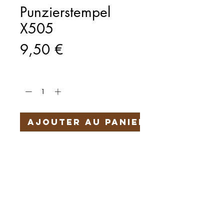
Punzierstempel
X505
Prix
9,50 €
Quantité
*
Ajouter au panier
Härteservice
AGB
Impressum
Datenschutz