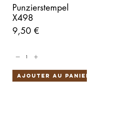
Punzierstempel
X498
Prix
9,50 €
Quantité
*
Ajouter au panier
Härteservice
AGB
Impressum
Datenschutz