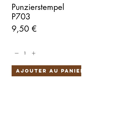
Punzierstempel
P703
Prix
9,50 €
Quantité
*
Ajouter au panier
Härteservice
AGB
Impressum
Datenschutz