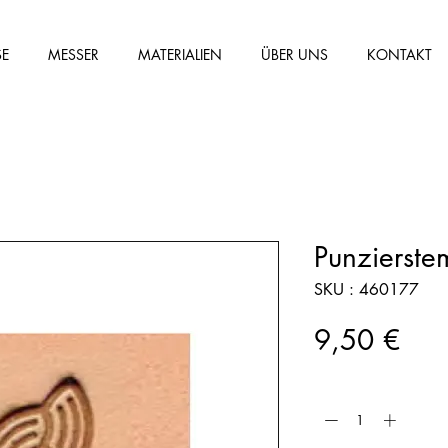
SE
MESSER
MATERIALIEN
ÜBER UNS
KONTAKT
Punzierst
SKU : 460177
Prix
9,50 €
Quantité
*