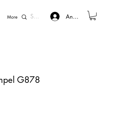
Kunden - Login
Anmelden
More
empel G878