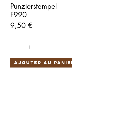
Punzierstempel
F990
Prix
9,50 €
Quantité
*
Ajouter au panier
Härteservice
AGB
Impressum
Datenschutz