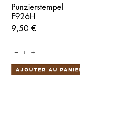
Punzierstempel
F926H
Prix
9,50 €
Quantité
*
Ajouter au panier
Härteservice
AGB
Impressum
Datenschutz