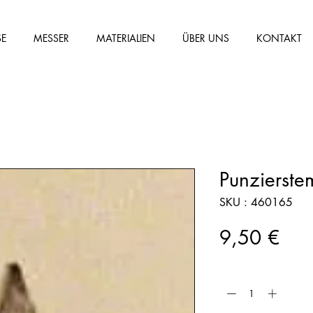
SE
MESSER
MATERIALIEN
ÜBER UNS
KONTAKT
Punzierste
SKU : 460165
Prix
9,50 €
Quantité
*