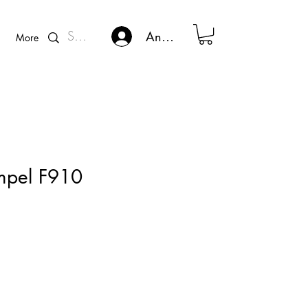
Kunden - Login
Anmelden
More
mpel F910