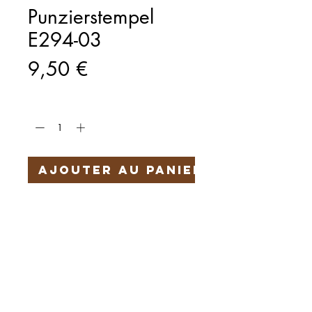
Punzierstempel
E294-03
Prix
9,50 €
Quantité
*
Ajouter au panier
Härteservice
AGB
Impressum
Datenschutz