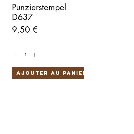
Punzierstempel
D637
Prix
9,50 €
Quantité
*
Ajouter au panier
Härteservice
AGB
Impressum
Datenschutz