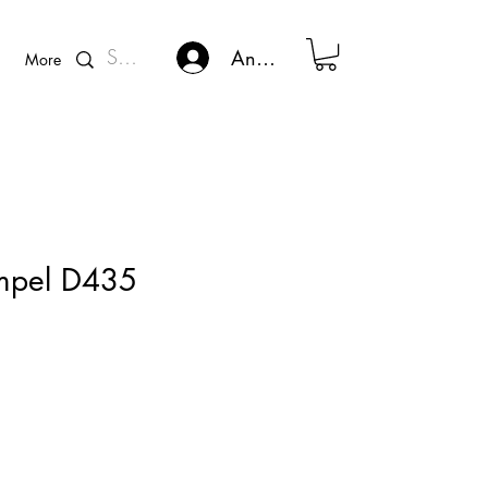
Kunden - Login
Anmelden
More
empel D435