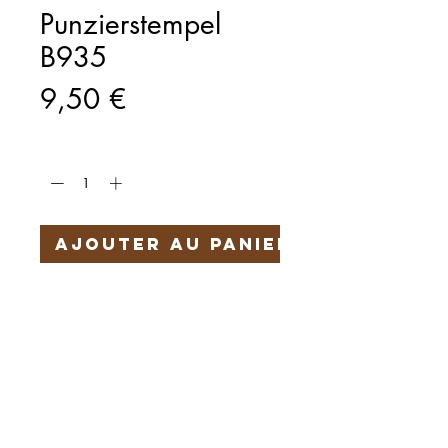
Punzierstempel
B935
Prix
9,50 €
Quantité
*
Ajouter au panier
Härteservice
AGB
Impressum
Datenschutz