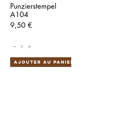
Punzierstempel
A104
Prix
9,50 €
Quantité
*
Ajouter au panier
Härteservice
AGB
Impressum
Datenschutz