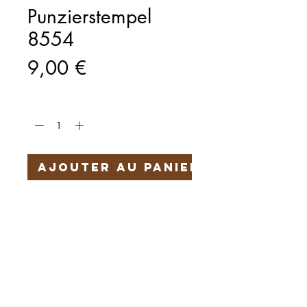
Punzierstempel
8554
Prix
9,00 €
Quantité
*
Ajouter au panier
Härteservice
AGB
Impressum
Datenschutz