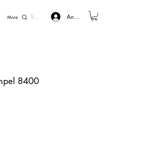
Kunden - Login
Anmelden
More
empel 8400