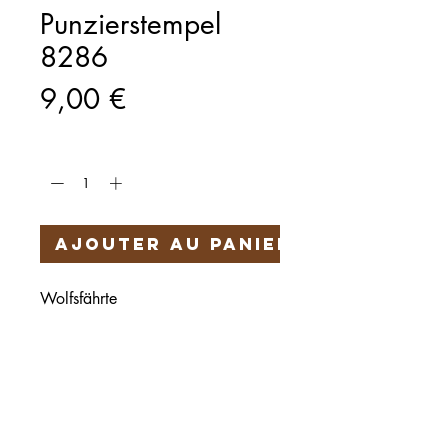
Punzierstempel
8286
Prix
9,00 €
Quantité
*
Ajouter au panier
Wolfsfährte
Härteservice
AGB
Impressum
Datenschutz