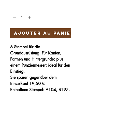
Quantité
*
Ajouter au panier
6 Stempel für die
Grundausrüstung. Für Kanten,
Formen und Hintergründe;
plus
einem Punziermesser
; ideal für den
Einstieg.
Sie sparen gegenüber dem
Einzelkauf
19,50 €
Enthaltene Stempel: A104, B197,
C43, P206, S705, V407
Härteservice
AGB
Impressum