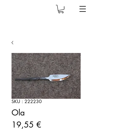
SKU : 222230
Ola
Prix
19,55 €