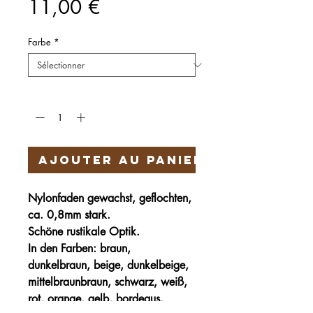
Prix
11,00 €
Farbe
*
Quantité
*
Ajouter au panier
Nylonfaden gewachst, geflochten,
ca. 0,8mm stark.
Schöne rustikale Optik.
In den Farben: braun,
dunkelbraun, beige, dunkelbeige,
mittelbraunbraun, schwarz, weiß,
rot, orange, gelb, bordeaus,