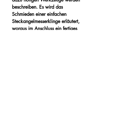
beschreiben. Es wird das
Schmieden einer einfachen
Steckangelmesserklinge erläutert,
woraus im Anschluss ein fertiges
Messer entsteht.
Wire-O-Bindung
120 Seiten, 160 x 230 mm
Härteservice
AGB
Impressum
Datenschutz
Vertrag widerrufen