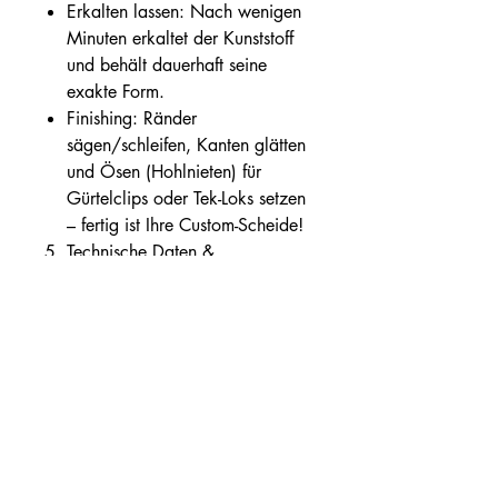
Erkalten lassen: Nach wenigen
Minuten erkaltet der Kunststoff
und behält dauerhaft seine
exakte Form.
Finishing: Ränder
sägen/schleifen, Kanten glätten
und Ösen (Hohlnieten) für
Gürtelclips oder Tek-Loks setzen
– fertig ist Ihre Custom-Scheide!
5. Technische Daten &
Spezifikationen
Eigens
Details
chaft
Materi
Kydex® (Acryl-PVC-
al
Thermoplast)
Farbe
Schwarz (matt /
feinstrukturiert)
Abme
300 x 200 mm (ca. A4-
ssunge
Format)