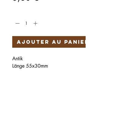
Quantité
*
Ajouter au panier
Antik
Länge 55x30mm
Härteservice
AGB
Impressum
Datenschutz
Vertrag widerrufen