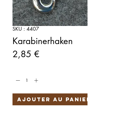
SKU : 4407
Karabinerhaken
Prix
2,85 €
Quantité
*
Ajouter au panier
Länge 90mm
Härteservice
AGB
Impressum