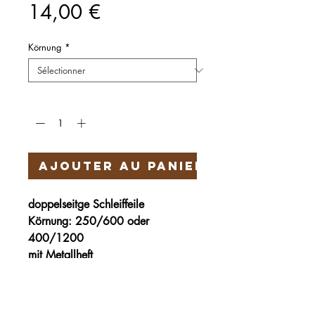
Prix
14,00 €
Körnung
*
Quantité
*
Ajouter au panier
doppelseitge Schleiffeile
Körnung: 250/600 oder
400/1200
mit Metallheft
Schleiffläche:19 x 50 mm