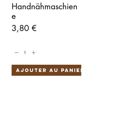
Handnähmaschien
e
Prix
3,80 €
Quantité
*
Ajouter au panier
Härteservice
AGB
Impressum
Datenschutz