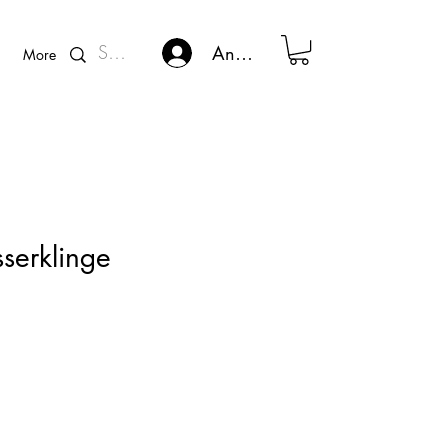
Kunden - Login
Anmelden
More
serklinge