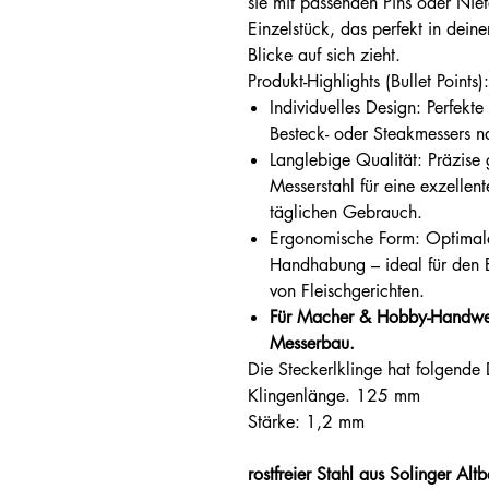
sie mit passenden Pins oder Nie
Einzelstück, das perfekt in deine
Blicke auf sich zieht.
Produkt-Highlights (Bullet Points):
Individuelles Design: Perfekt
Besteck- oder Steakmessers n
Langlebige Qualität: Präzise 
Messerstahl für eine exzellent
täglichen Gebrauch.
Ergonomische Form: Optimal
Handhabung – ideal für den 
von Fleischgerichten.
Für Macher & Hobby-Handwerke
Messerbau.
Die Steckerlklinge hat folgende
Klingenlänge. 125 mm
Stärke: 1,2 mm
rostfreier Stahl aus Solinger Alt