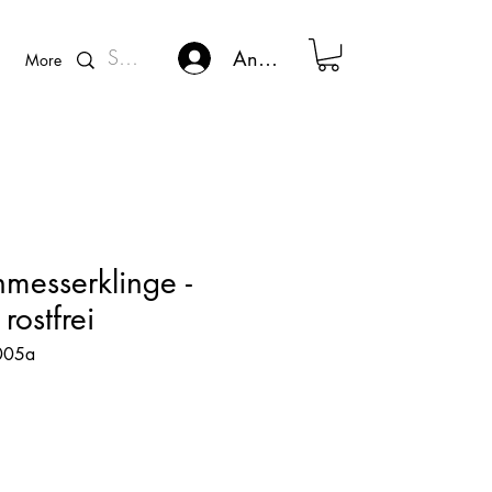
Kunden - Login
Anmelden
More
hmesserklinge -
rostfrei
0005a
s