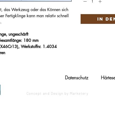
eit, das Werkzeug oder das Können sich
ser Fertigklinge kann man relativ schnell
In d
.
nge, ungeschärft
Gesamtlänge: 180 mm
 (X46Cr13), Werkstoffnr. 1.4034
ren
Datenschutz
Härtese
Concept and Design by Marketery