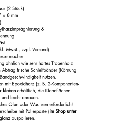
ar (2 Stück)
7 × 8 mm
)
ylharzimprägnierung &
rennung
räst
kl. MwSt., zzgl. Versand)
 Messermacher
ng ähnlich wie sehr hartes Tropenholz
n Abtrag frische Schleifbänder (Körnung
 Bandgeschwindigkeit nutzen.
en mit Epoxidharz (z. B. 2-Komponenten-
r kleben
erhältlich, die Klebeflächen
n und leicht anrauen.
liches Ölen oder Wachsen erforderlich!
rscheibe mit Polierpaste (
im Shop unter
lanz auspolieren.