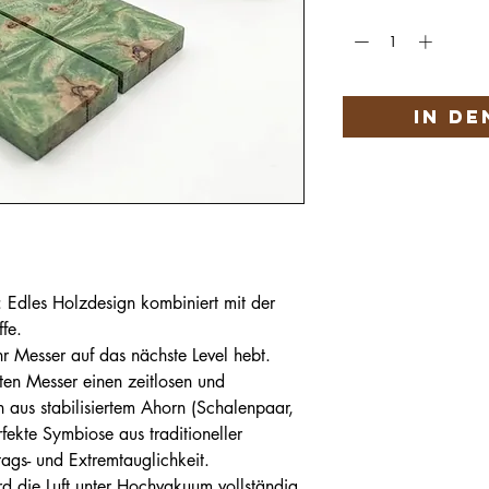
Anzahl
*
In d
 Edles Holzdesign kombiniert mit der
fe.
r Messer auf das nächste Level hebt.
ten Messer einen zeitlosen und
n aus stabilisiertem Ahorn (Schalenpaar,
ekte Symbiose aus traditioneller
ags- und Extremtauglichkeit.
rd die Luft unter Hochvakuum vollständig