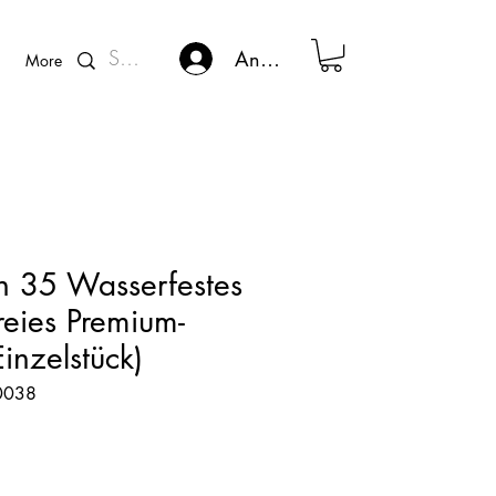
Kunden - Login
Anmelden
More
n 35 Wasserfestes
reies Premium-
Einzelstück)
00038
eis