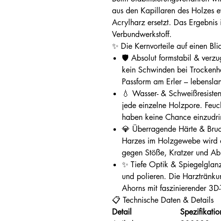
aus den Kapillaren des Holzes e
Acrylharz ersetzt. Das Ergebnis i
Verbundwerkstoff.
✨ Die Kernvorteile auf einen Bli
🛡️ Absolut formstabil & verzu
kein Schwinden bei Trockenhei
Passform am Erler – lebensla
💧 Wasser- & Schweißresisten
jede einzelne Holzpore. Feuc
haben keine Chance einzudri
💎 Überragende Härte & Bruch
Harzes im Holzgewebe wird d
gegen Stöße, Kratzer und Ab
✨ Tiefe Optik & Spiegelglanz:
und polieren. Die Harztränku
Ahorns mit faszinierender 3D
📋 Technische Daten & Details
Detail
Spezifikatio