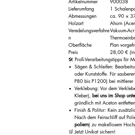
Artikelnummer
900038
Lieferumfang
1 Schalenpa
Abmessungen
ca. 90 × 3
Holzart
Ahorn (Acer
Veredelungsverfahre
Vakuum-Acr
n
Thermoeinb
Oberfläche
Plan vorgef
Preis
28,00 € (in
🛠️ Profi-Verarbeitungstipps für
Sägen & Schleifen: Bearbeitu
oder Kunststoffe. Für saubere
P80 bis P1200) bei mittlerer
Verklebung: Vor dem Verkleb
Kleber),
bei uns im Shop unte
gründlich mit Aceton entfette
Finish & Politur: Kein zusätz
Nach dem Feinschliff auf Polie
poliern
) zu makellosem Hochg
🛒 Jetzt Unikat sichern!