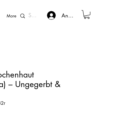
Kunden - Login
Anmelden
More
rochenhaut
) – Ungegerbt &
82r
eis