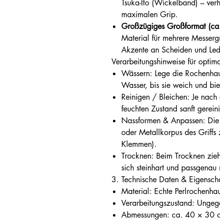
Tsuka-Ito (Wickelband) – verh
maximalen Grip.
Großzügiges Großformat (c
Material für mehrere Messergr
Akzente an Scheiden und Led
Verarbeitungshinweise für optim
Wässern: Lege die Rochenhau
Wasser, bis sie weich und bi
Reinigen / Bleichen: Je nac
feuchten Zustand sanft gerein
Nassformen & Anpassen: Die 
oder Metallkorpus des Griffs 
Klemmen).
Trocknen: Beim Trocknen zie
sich steinhart und passgenau 
3. Technische Daten & Eigensch
Material: Echte Perlrochenh
Verarbeitungszustand: Ungeg
Abmessungen: ca. 40 × 30 