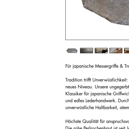
Für japanische Messergriffe & T
Tradition trifft Unverwüstlichkei
neues Niveau. Unsere ungegerbt
Klassiker für japanische Griffwi
und edles Lederhandwerk. Durch d
unverwüstliche Haltbarkeit, ate
Höchste Qualität für anspruchs
Die rohe Perlrochenhaut ist seit