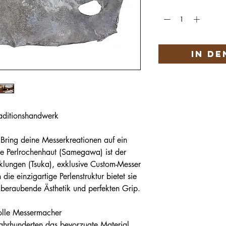
Anzahl
*
In d
raditionshandwerk
t: Bring deine Messerkreationen auf ein
e Perlrochenhaut (Samegawa) ist der
cklungen (Tsuka), exklusive Custom-Messer
ie einzigartige Perlenstruktur bietet sie
mberaubende Ästhetik und perfekten Grip.
volle Messermacher
 Jahrhunderten das bevorzugte Material