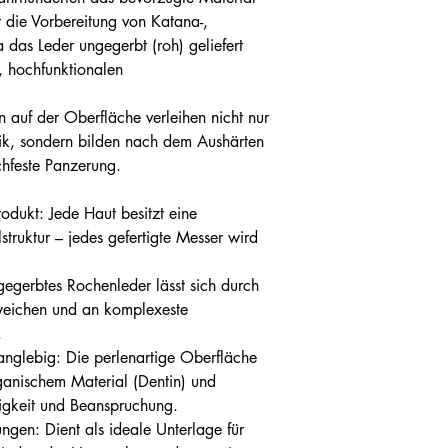
 die Vorbereitung von Katana-,
 das Leder ungegerbt (roh) geliefert
n, hochfunktionalen
en auf der Oberfläche verleihen nicht nur
tik, sondern bilden nach dem Aushärten
chfeste Panzerung.
dukt: Jede Haut besitzt eine
struktur – jedes gefertigte Messer wird
gegerbtes Rochenleder lässt sich durch
weichen und an komplexeste
.
nglebig: Die perlenartige Oberfläche
ganischem Material (Dentin) und
igkeit und Beanspruchung.
ungen: Dient als ideale Unterlage für