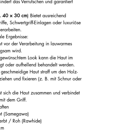
indert das Verrutschen und garantiert
a. 40 × 30 cm
) Bietet ausreichend
iffe, Schwertgriff-Einlagen oder luxuriöse
erarbeiten.
ale Ergebnisse:
t vor der Verarbeitung in lauwarmes
egsam wird.
h gewünschtem Look kann die Haut im
igt oder aufhellend behandelt werden.
geschmeidige Haut straff um den Holz-
ziehen und fixieren (z. B. mit Schnur oder
ht sich die Haut zusammen und verbindet
mit dem Griff.
aften
aut (Samegawa)
erbt / Roh (Rawhide)
cm