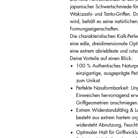
japanischer Schwertschmiede für
Wakizashi- und Tanto-Griffen. Da
wird, behält es seine natürliche
Formungseigenschaften.
Die charakteristischen Kalk-Perl
eine edle, dreidimensionale Op
eine extrem abriebfeste und ruts
Deine Vorteile auf einen Blick:
100 % Authentisches Naturpro
einzigartige, ausgeprägte Perl
zum Unikat.
Perfekte Nassformbarkeit: Un
Einweichen hervorragend er
Griffgeometrien anschmiegen
Extrem Widerstandsfähig & La
besteht aus extrem hartem or
widersteht Abnutzung, Feucht
Optimaler Halt für Griffwickl