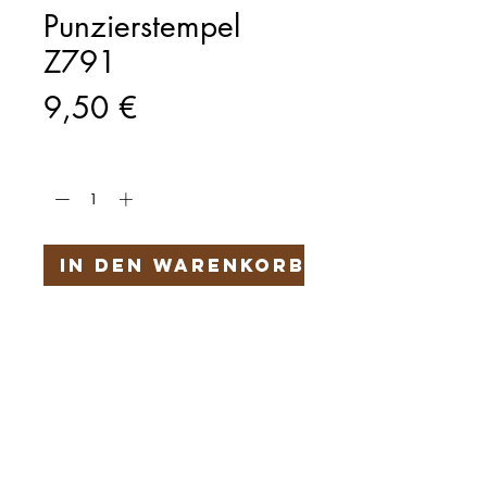
Punzierstempel
Z791
Preis
9,50 €
Anzahl
*
In den Warenkorb
Härteservice
AGB
Impressum
Datenschutz