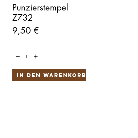
Punzierstempel
Z732
Preis
9,50 €
Anzahl
*
In den Warenkorb
Härteservice
AGB
Impressum
Datenschutz