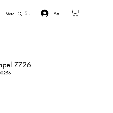
Kunden - Login
Anmelden
More
empel Z726
600256
s