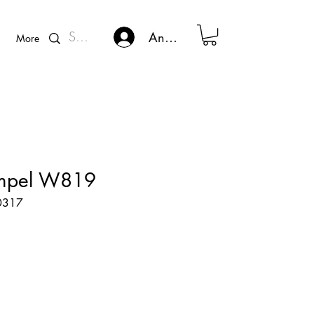
Kunden - Login
Anmelden
More
empel W819
60317
s