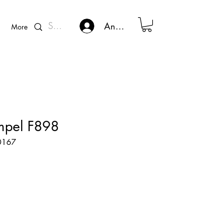
Kunden - Login
Anmelden
More
mpel F898
60167
s