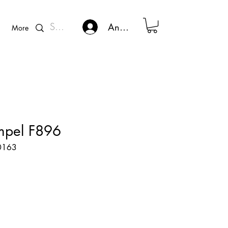
Kunden - Login
Anmelden
More
mpel F896
60163
s