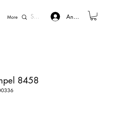
Kunden - Login
Anmelden
More
empel 8458
600336
s