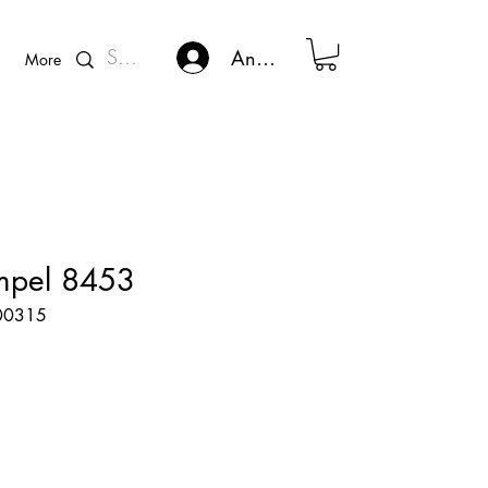
Kunden - Login
Anmelden
More
empel 8453
600315
s