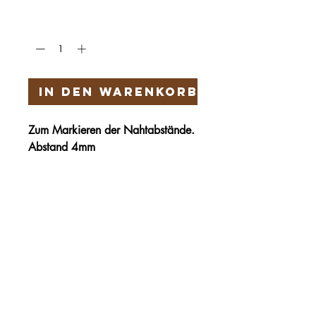
Anzahl
*
In den Warenkorb
Zum Markieren der Nahtabstände.
Abstand 4mm
Härteservice
AGB
Impressum
Datenschutz
Vertrag widerrufen