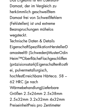
Das Ergebnis ist ein Edelstahl-
Damast, der im Vergleich zu
herkömmlich geschweißtem
Damast frei von Schweißfehlern
(Fehlstellen) ist und extreme
Beanspruchungen mühelos
wegsteckt.
Technische Daten & Details
EigenschaftSpezifikationHerstellerD
amasteel® (Schweden)MusterOdin
Heim™OberflächeFlachgeschliffen
(präzisionsstark)EigenschaftenRostfr
ei, pulvermetallurgisch,
hochfestErreichbare Härteca. 58 –
62 HRC (je nach
Wärmebehandlung)Lieferbare
Größen 2.5x26mm 2.5x38mm
2.5x32mm 3.2x32mm 4x32mm
PreiseinheitPreis pro Zentimeter