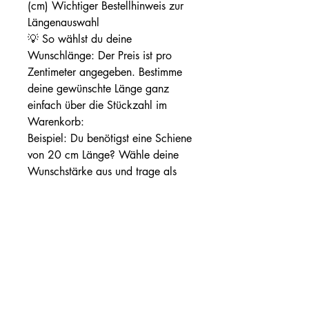
(cm) Wichtiger Bestellhinweis zur
Längenauswahl
💡 So wählst du deine
Wunschlänge: Der Preis ist pro
Zentimeter angegeben. Bestimme
deine gewünschte Länge ganz
einfach über die Stückzahl im
Warenkorb:
Beispiel: Du benötigst eine Schiene
von 20 cm Länge? Wähle deine
Wunschstärke aus und trage als
Anzahl 20 ein. Du erhaltst das
Material am Stück geliefert.
Tipps für Verarbeitung & Ätzen
Wärmebehandlung: Härten bei ca.
1050 °C (idealerweise mit
Tiefkühlbehandlung/Kryo für
maximale Härte und
Härtebeständigkeit). Nutzen Sie