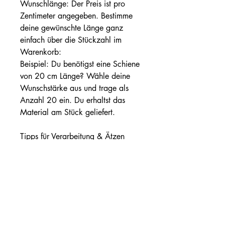
Wunschlänge: Der Preis ist pro
Zentimeter angegeben. Bestimme
deine gewünschte Länge ganz
einfach über die Stückzahl im
Warenkorb:
Beispiel: Du benötigst eine Schiene
von 20 cm Länge? Wähle deine
Wunschstärke aus und trage als
Anzahl 20 ein. Du erhaltst das
Material am Stück geliefert.
Tipps für Verarbeitung & Ätzen
Wärmebehandlung: Härten bei ca.
1050 °C (idealerweise mit
Tiefkühlbehandlung/Kryo für
maximale Härte und
Härtebeständigkeit). Nutzen Sie
gerne auch unseren professionellen
Härteservice im Shop!