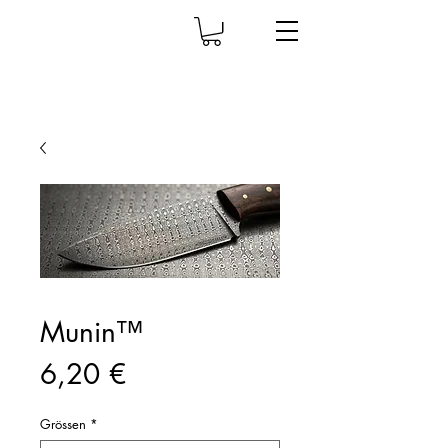
Munin™
Preis
6,20 €
Grössen
*