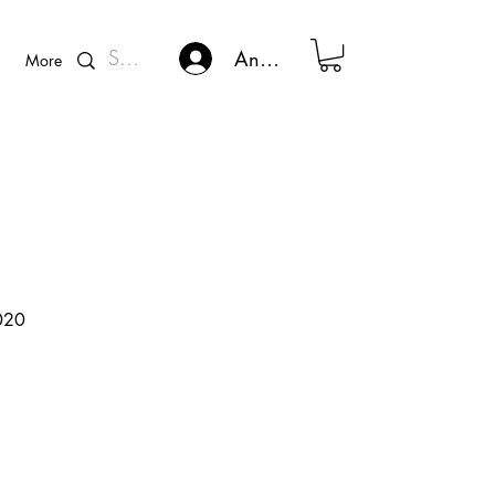
Kunden - Login
Anmelden
More
020
s