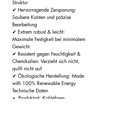
Struktur
✔ Hervorragende Zerspanung:
Saubere Kanten und präzise
Bearbeitung
✔ Extrem robust & leicht:
Maximale Festigkeit bei minimalem
Gewicht
✔ Resistent gegen Feuchtigkeit &
Chemikalien: Verzieht sich nicht,
quillt nicht auf
✔ Ökologische Herstellung: Made
with 100% Renewable Energy
Technische Daten
Produktart: Kohlefaser-
Verbundwerkstoff (Carbon Fiber
Composite)
Muster/Farbe: Dark Matter mit
Copper (Kupfer)-Einschlüssen
Zusammensetzung: 70 %