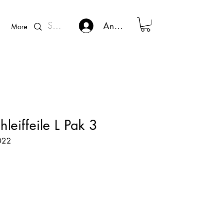
Kunden - Login
Anmelden
More
leiffeile L Pak 3
022
eis