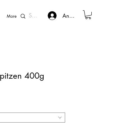
Kunden - Login
Anmelden
More
spitzen 400g
eis