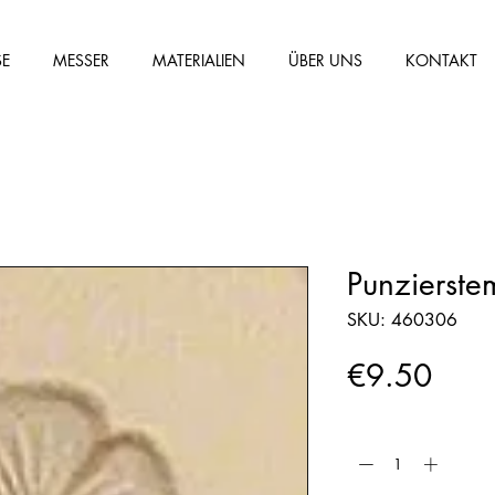
SE
MESSER
MATERIALIEN
ÜBER UNS
KONTAKT
Punzierst
SKU: 460306
Price
€9.50
Quantity
*