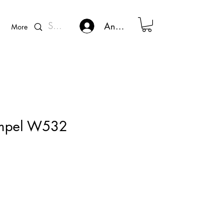
Kunden - Login
Anmelden
More
empel W532