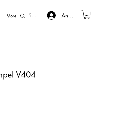
Kunden - Login
Anmelden
More
empel V404