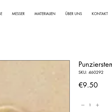
SE
MESSER
MATERIALIEN
ÜBER UNS
KONTAKT
Punzierst
SKU: 460292
Price
€9.50
Quantity
*