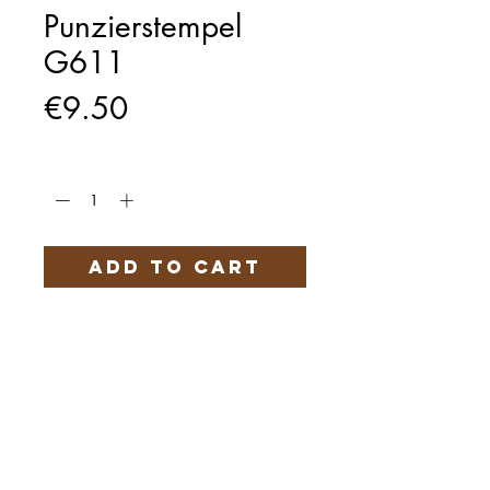
Punzierstempel
G611
Price
€9.50
Quantity
*
Add to Cart
Härteservice
AGB
Impressum
Datenschutz